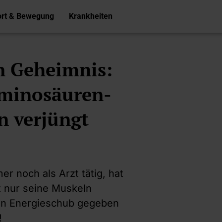
ort & Bewegung
Krankheiten
in Geheimnis:
Aminosäuren-
n verjüngt
r noch als Arzt tätig, hat
t nur seine Muskeln
hen Energieschub gegeben
!