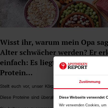
Wisst ihr, warum mein Opa sagt
Alter schwächer werden? Er erk
einfach: Es liegt oft an einem
Protein…
Zustimmung
Stellt euch vor, unser Körper ist wie ein großes Puzz
Diese Proteine sind überall – in Muskeln, Haut, Näge
Diese Webseite verwendet 
Wir verwenden Cookies, um I