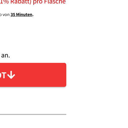
21% Rabatt) pro Flasche
lb von
35 Minuten
.
 an.
OT