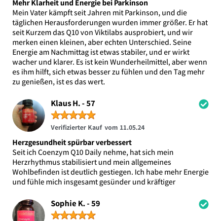
Mehr Klarheit und Energie bei Parkinson
Mein Vater kämpft seit Jahren mit Parkinson, und die
täglichen Herausforderungen wurden immer größer. Er hat
seit Kurzem das Q10 von Viktilabs ausprobiert, und wir
merken einen kleinen, aber echten Unterschied. Seine
Energie am Nachmittag ist etwas stabiler, und er wirkt
wacher und klarer. Es ist kein Wunderheilmittel, aber wenn
es ihm hilft, sich etwas besser zu fühlen und den Tag mehr
zu genießen, ist es das wert.
Klaus H. - 57
★
★
★
★
★
Verifizierter Kauf vom 11.05.24
Herzgesundheit spürbar verbessert
Seit ich Coenzym Q10 Daily nehme, hat sich mein
Herzrhythmus stabilisiert und mein allgemeines
Wohlbefinden ist deutlich gestiegen. Ich habe mehr Energie
und fühle mich insgesamt gesünder und kräftiger
Sophie K. - 59
★
★
★
★
★