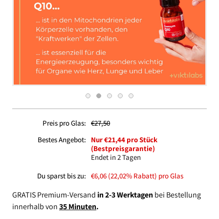
Preis pro Glas:
€27,50
Bestes Angebot:
Nur €21,44 pro Stück
(Bestpreisgarantie)
Endet in 2 Tagen
Du sparst bis zu:
€6,06 (22,02% Rabatt) pro Glas
GRATIS Premium-Versand
in 2-3 Werktagen
bei Bestellung
innerhalb von
35 Minuten
.