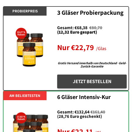
PROBIERPREIS
3 Gläser Probierpackung
Gesamt: €68,38
€80,70
(12,32 Euro gespart)
Nur €
22,79
/Glas
Gratis Versand innerhalb von Deutschland · Geld-
Zurück-Garantie
JETZT BESTELLEN
AM BELIEBTESTEN
6 Gläser Intensiv-Kur
Gesamt: €132,64
€161,40
(28,76 Euro geschenkt)
Nur €
22,11